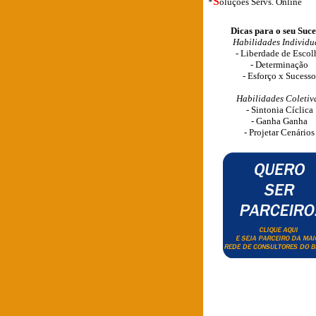
S
*
oluções Servs. Online
Dicas para o seu Suce
Habilidades Individu
- Liberdade de Escol
- Determinação
- Esforço x Sucesso
Habilidades Coletiv
- Sintonia Cíclica
- Ganha Ganha
- Projetar Cenários