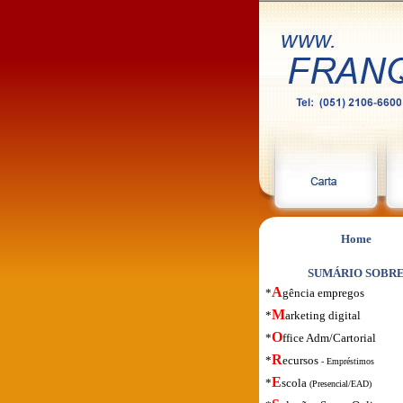
Home
SUMÁRIO SOBR
A
*
gência empregos
M
*
arketing digital
O
*
ffice Adm/Cartorial
R
*
ecursos
- Empréstimos
E
*
scola
(Presencial/EAD)