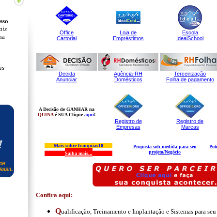
sso
ais
ha
as